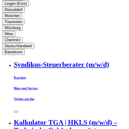
Lingen (Ems)
Düsseldorf
München
Traunstein
Würzburg
Wien
Chemnitz
Deutschlandweit
Baierbrunn
Syndikus-Steuerberater (m/w/d)
Karriere
Büro und Service
Töging am Inn
Kalkulator TGA | HKLS (m/w/d) –