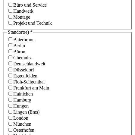
Büro und Service
Handwerk
Montage
Projekt und Technik
Standort(e)
*
Baierbrunn
Berlin
Büron
Chemnitz
Deutschlandweit
Düsseldorf
Eggenfelden
Floh-Seligenthal
Frankfurt am Main
Hainichen
Hamburg
Hungen
Lingen (Ems)
London
München
Osterhofen