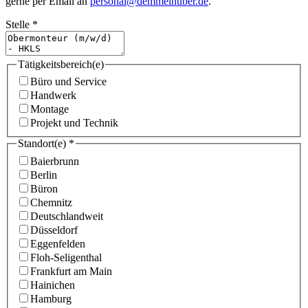
gerne per Email an
personal@demmelhuber.de
.
Stelle
*
Tätigkeitsbereich(e)
Büro und Service
Handwerk
Montage
Projekt und Technik
Standort(e)
*
Baierbrunn
Berlin
Büron
Chemnitz
Deutschlandweit
Düsseldorf
Eggenfelden
Floh-Seligenthal
Frankfurt am Main
Hainichen
Hamburg