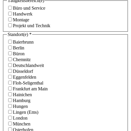
Tätigkeitsbereich(e)
Büro und Service
Handwerk
Montage
Projekt und Technik
Standort(e)
*
Baierbrunn
Berlin
Büron
Chemnitz
Deutschlandweit
Düsseldorf
Eggenfelden
Floh-Seligenthal
Frankfurt am Main
Hainichen
Hamburg
Hungen
Lingen (Ems)
London
München
Osterhofen