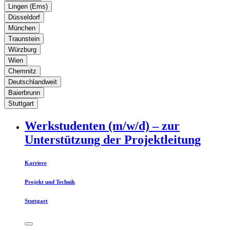
Lingen (Ems)
Düsseldorf
München
Traunstein
Würzburg
Wien
Chemnitz
Deutschlandweit
Baierbrunn
Stuttgart
Werkstudenten (m/w/d) – zur
Unterstützung der Projektleitung
Karriere
Projekt und Technik
Stuttgart