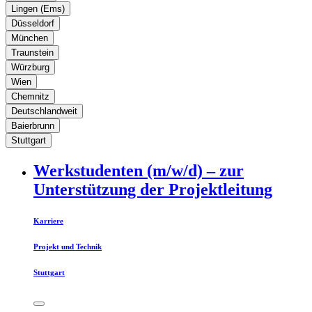
Lingen (Ems)
Düsseldorf
München
Traunstein
Würzburg
Wien
Chemnitz
Deutschlandweit
Baierbrunn
Stuttgart
Werkstudenten (m/w/d) – zur
Unterstützung der Projektleitung
Karriere
Projekt und Technik
Stuttgart